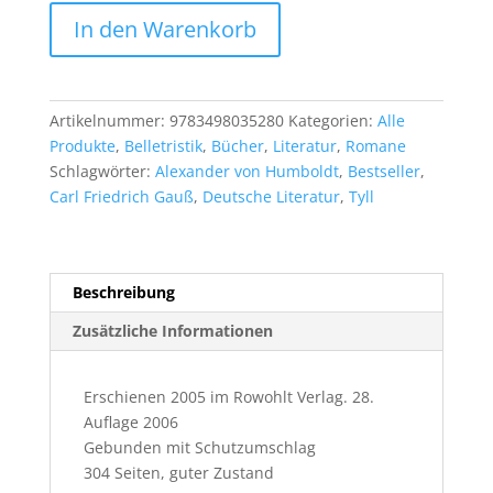
Daniel
In den Warenkorb
Kehlmann:
Die
Vermessung
der
Artikelnummer:
9783498035280
Kategorien:
Alle
Welt
Produkte
,
Belletristik
,
Bücher
,
Literatur
,
Romane
Menge
Schlagwörter:
Alexander von Humboldt
,
Bestseller
,
Carl Friedrich Gauß
,
Deutsche Literatur
,
Tyll
Beschreibung
Zusätzliche Informationen
Erschienen 2005 im Rowohlt Verlag. 28.
Auflage 2006
Gebunden mit Schutzumschlag
304 Seiten, guter Zustand