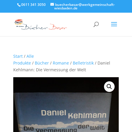
0611 341 3050
buecherbasar@werkgemeinschaft-
wiesbaden.de
Start
/
Alle
Produkte
/
Bücher
/
Romane
/
Belletristik
/ Daniel
Kehlmann: Die Vermessung der Welt