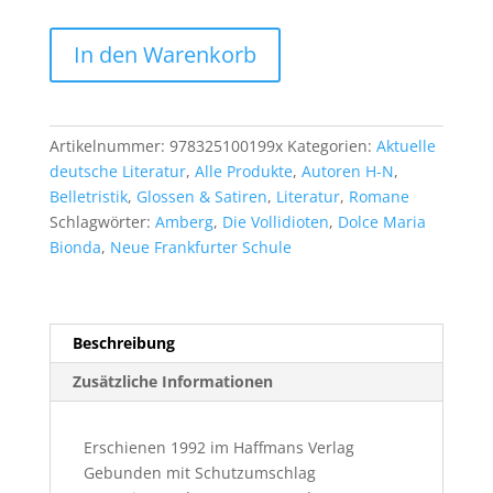
Eckhard
In den Warenkorb
Henscheidt:
Kleine
Poesien.
Neue
Artikelnummer:
978325100199x
Kategorien:
Aktuelle
Prosa.
deutsche Literatur
,
Alle Produkte
,
Autoren H-N
,
Menge
Belletristik
,
Glossen & Satiren
,
Literatur
,
Romane
Schlagwörter:
Amberg
,
Die Vollidioten
,
Dolce Maria
Bionda
,
Neue Frankfurter Schule
Beschreibung
Zusätzliche Informationen
Erschienen 1992 im Haffmans Verlag
Gebunden mit Schutzumschlag