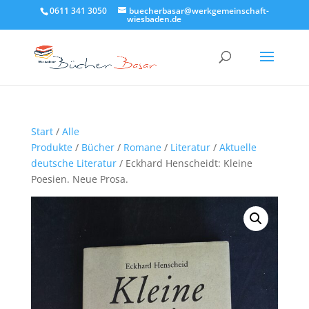
0611 341 3050
buecherbasar@werkgemeinschaft-
wiesbaden.de
Start
/
Alle
Produkte
/
Bücher
/
Romane
/
Literatur
/
Aktuelle
deutsche Literatur
/ Eckhard Henscheidt: Kleine
Poesien. Neue Prosa.