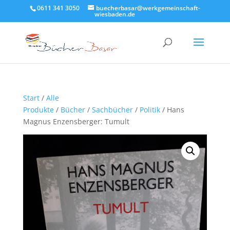
0611 341 3050
buecherbasar@werkgemeinschaft-
wiesbaden.de
Start
/
Alle
Produkte
/
Bücher
/
Sachbücher
/
Politik
/ Hans
Magnus Enzensberger: Tumult