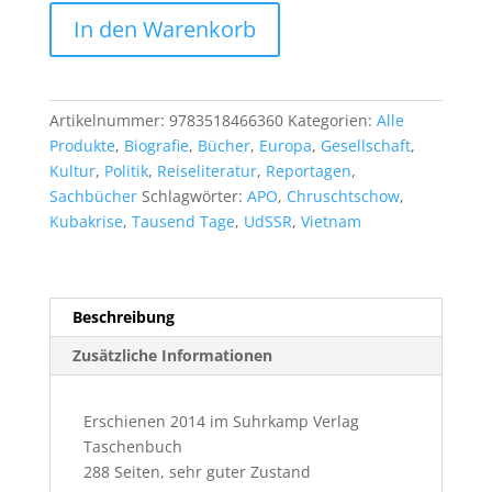
Hans
In den Warenkorb
Magnus
Enzensberger:
Tumult
Menge
Artikelnummer:
9783518466360
Kategorien:
Alle
Produkte
,
Biografie
,
Bücher
,
Europa
,
Gesellschaft
,
Kultur
,
Politik
,
Reiseliteratur
,
Reportagen
,
Sachbücher
Schlagwörter:
APO
,
Chruschtschow
,
Kubakrise
,
Tausend Tage
,
UdSSR
,
Vietnam
Beschreibung
Zusätzliche Informationen
Erschienen 2014 im Suhrkamp Verlag
Taschenbuch
288 Seiten, sehr guter Zustand