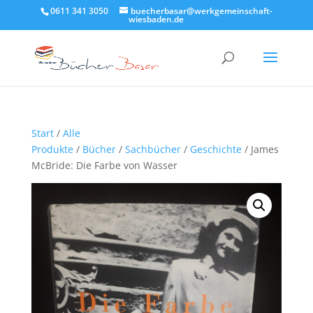
0611 341 3050
buecherbasar@werkgemeinschaft-
wiesbaden.de
Start
/
Alle
Produkte
/
Bücher
/
Sachbücher
/
Geschichte
/ James
McBride: Die Farbe von Wasser