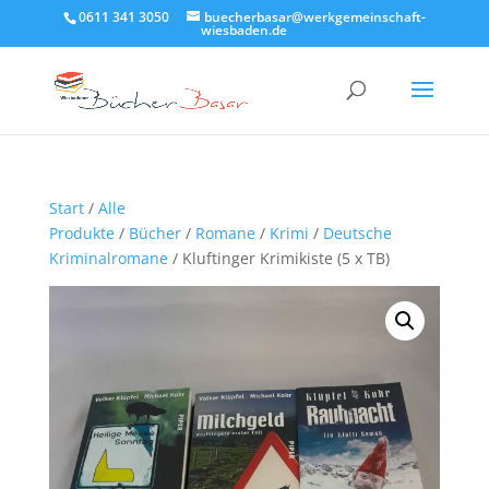
0611 341 3050
buecherbasar@werkgemeinschaft-
wiesbaden.de
Start
/
Alle
Produkte
/
Bücher
/
Romane
/
Krimi
/
Deutsche
Kriminalromane
/ Kluftinger Krimikiste (5 x TB)