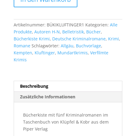
Krimikiste
(5
x
TB)
Artikelnummer:
BÜKIKLUFTINGER1
Kategorien:
Alle
Menge
Produkte
,
Autoren H-N
,
Belletristik
,
Bücher
,
Bücherkiste Krimi
,
Deutsche Kriminalromane
,
Krimi
,
Romane
Schlagwörter:
Allgäu
,
Buchvorlage
,
Kempten
,
Kluftinger
,
Mundartkrimis
,
Verfilmte
Krimis
Beschreibung
Zusätzliche Informationen
Bücherkiste mit fünf Kriminalromanen im
Taschenbuch von Klüpfel & Kobr aus dem
Piper Verlag