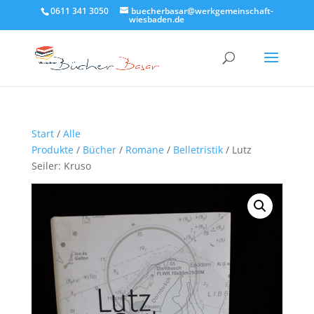
0611 341 3050
buecherbasar@werkgemeinschaft-
wiesbaden.de
Start
/
Alle
Produkte
/
Bücher
/
Romane
/
Belletristik
/ Lutz
Seiler: Kruso