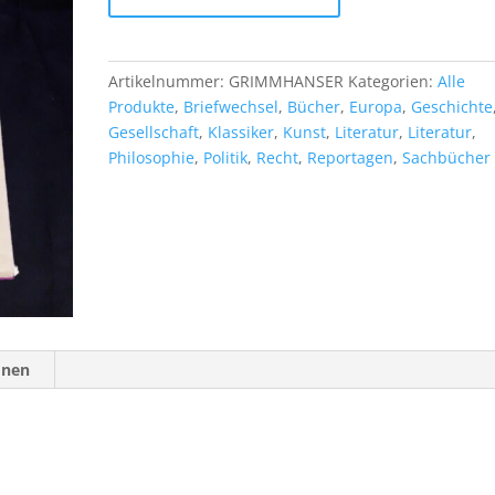
Paris
zündet
die
Artikelnummer:
GRIMMHANSER
Kategorien:
Alle
Lichter
Produkte
,
Briefwechsel
,
Bücher
,
Europa
,
Geschichte
an.
Gesellschaft
,
Klassiker
,
Kunst
,
Literatur
,
Literatur
,
Literarische
Philosophie
,
Politik
,
Recht
,
Reportagen
,
Sachbücher
Korrespondenz
Menge
onen