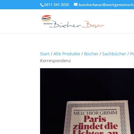
0611 341 3050
buecherbasar@werkgemeinscha
Start
/
Alle Produkte
/
Bücher
/
Sachbücher
/
Po
Korrespondenz