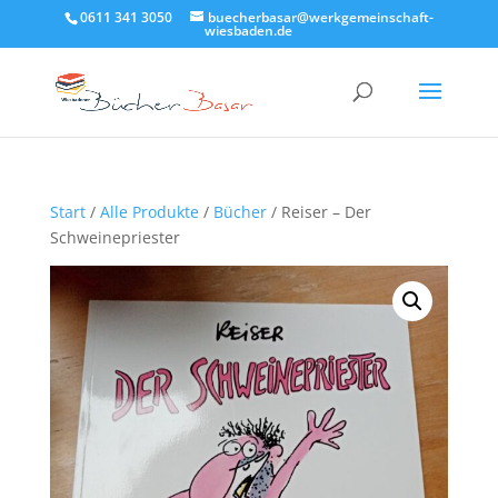
0611 341 3050
buecherbasar@werkgemeinschaft-
wiesbaden.de
Start
/
Alle Produkte
/
Bücher
/ Reiser – Der
Schweinepriester