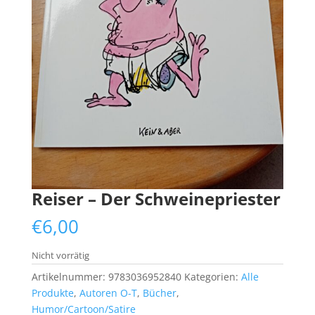
Reiser – Der Schweinepriester
€
6,00
Nicht vorrätig
Artikelnummer:
9783036952840
Kategorien:
Alle
Produkte
,
Autoren O-T
,
Bücher
,
Humor/Cartoon/Satire