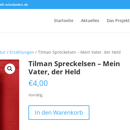
ft-wiesbaden.de
Startseite
Aktuelles
Das Projekt
atur
/
Erzählungen
/ Tilman Spreckelsen – Mein Vater, der Held
Tilman Spreckelsen – Mein
Vater, der Held
€
4,00
Vorrätig
Tilman
In den Warenkorb
Spreckelsen
-
Mein