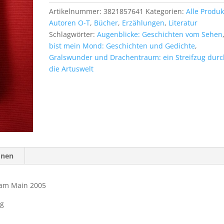
Vater,
Artikelnummer:
3821857641
Kategorien:
Alle Produk
der
Autoren O-T
,
Bücher
,
Erzählungen
,
Literatur
Held
Schlagwörter:
Augenblicke: Geschichten vom Sehen
Menge
bist mein Mond: Geschichten und Gedichte
,
Gralswunder und Drachentraum: ein Streifzug durc
die Artuswelt
onen
t am Main 2005
ag