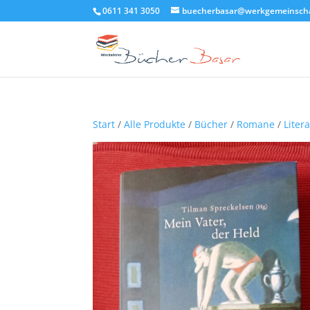
0611 341 3050
buecherbasar@werkgemeinscha
Start
/
Alle Produkte
/
Bücher
/
Romane
/
Liter